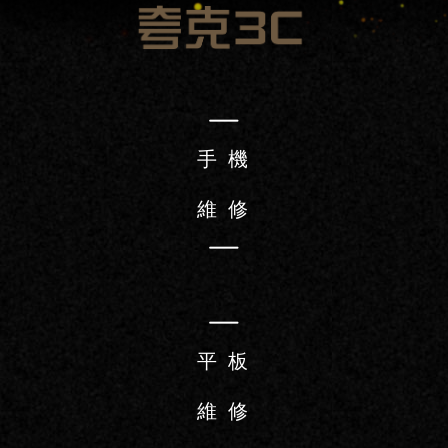
手 機
維 修
平 板
維 修